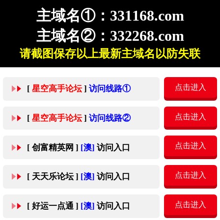
主域名①：331168.com
主域名②：332268.com
请截图保存以上最新主域名以防失联
点击进入
[
星空高手论坛
]
访问线路①
点击进入
[
星空高手论坛
]
访问线路②
点击进入
[ 创富精英网 ]
[澳]
访问入口
点击进入
[ 天天乐论坛 ]
[澳]
访问入口
点击进入
[ 好运一点通 ]
[澳]
访问入口